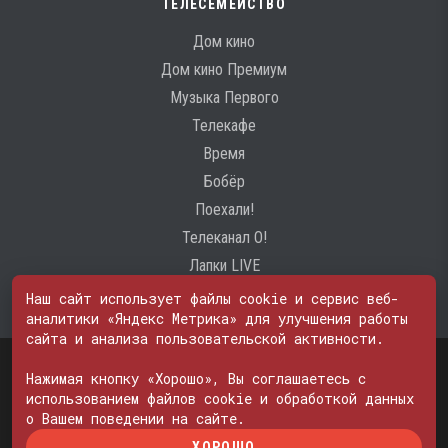
ТЕЛЕСЕМЕЙСТВО
Дом кино
Дом кино Премиум
Музыка Первого
Телекафе
Время
Бобёр
Поехали!
Телеканал О!
Лапки LIVE
Наш сайт использует файлы cookie и сервис веб-
аналитики «Яндекс Метрика» для улучшения работы
сайта и анализа пользовательской активности.
Свидетельство о регистрации Средства массовой информации: ЭЛ
№ ФС 77 - 74600
Нажимая кнопку «Хорошо», Вы соглашаетесь с
© 2000—2026. Редакция телеканала «ПОБЕДА». Все права на любые
использованием файлов cookie и обработкой данных
материалы, опубликованные на сайте, защищены. Любое
о Вашем поведении на сайте.
использование материалов возможно только с согласия Редакции
ХОРОШО