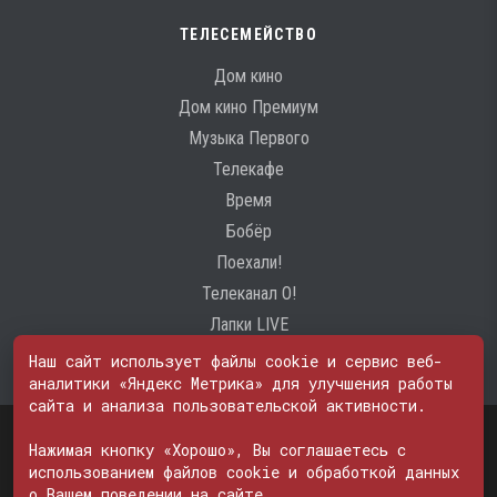
ТЕЛЕСЕМЕЙСТВО
Дом кино
Дом кино Премиум
Музыка Первого
Телекафе
Время
Бобёр
Поехали!
Телеканал О!
Лапки LIVE
Наш сайт использует файлы cookie и сервис веб-
аналитики «Яндекс Метрика» для улучшения работы
сайта и анализа пользовательской активности.
Свидетельство о регистрации Средства массовой информации: ЭЛ
№ ФС 77 - 74600
Нажимая кнопку «Хорошо», Вы соглашаетесь с
© 2000—2026. Редакция телеканала «ПОБЕДА». Все права на любые
использованием файлов cookie и обработкой данных
материалы, опубликованные на сайте, защищены. Любое
о Вашем поведении на сайте.