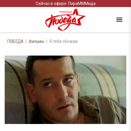
Сейчас в эфире: ПираМММида
ПОБЕДА
Фильмы
Я тебя обожаю