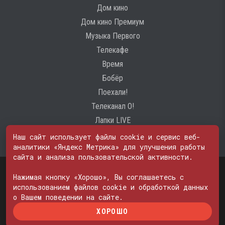
Дом кино
Дом кино Премиум
Музыка Первого
Телекафе
Время
Бобёр
Поехали!
Телеканал О!
Лапки LIVE
Наш сайт использует файлы cookie и сервис веб-
аналитики «Яндекс Метрика» для улучшения работы
сайта и анализа пользовательской активности.
Свидетельство о регистрации Средства массовой информации: ЭЛ
№ ФС 77 - 74600
Нажимая кнопку «Хорошо», Вы соглашаетесь с
© 2000—2026. Редакция телеканала «ПОБЕДА». Все права на любые
использованием файлов cookie и обработкой данных
материалы, опубликованные на сайте, защищены. Любое
о Вашем поведении на сайте.
использование материалов возможно только с согласия Редакции
ХОРОШО
телеканала.
Политика в отношении обработки персональных данных