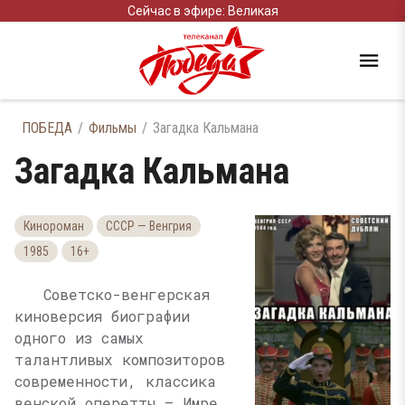
Сейчас в эфире: Великая
ПОБЕДА
Фильмы
Загадка Кальмана
Загадка Кальмана
Кинороман
СССР — Венгрия
1985
16+
Советско-венгерская
киноверсия биографии
одного из самых
талантливых композиторов
современности, классика
венской оперетты — Имре