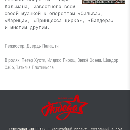
Кальмана, известного всем
своей музыкой к опереттам «Сильва»,
«Марица», «Принцесса цирка», «Баядера»
и многим другим.
Режиссер: Дьердь Палашти.
В ролях: Петер Хусти, Илдико Пирош, Эникё Эсени, Шандор
Сабо, Татьяна Плотникова..
Телеканал «ПОБЕДА» — масштабный проект, созданный в год