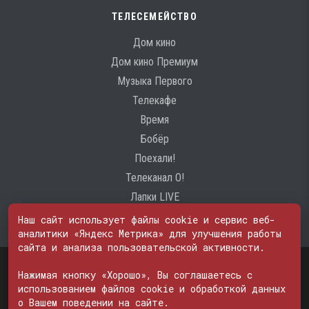
ТЕЛЕСЕМЕЙСТВО
Дом кино
Дом кино Премиум
Музыка Первого
Телекафе
Время
Бобёр
Поехали!
Телеканал О!
Лапки LIVE
Наш сайт использует файлы cookie и сервис веб-
аналитики «Яндекс Метрика» для улучшения работы
сайта и анализа пользовательской активности.
Свидетельство о регистрации Средства массовой информации: ЭЛ
№ ФС 77 - 74600
Нажимая кнопку «Хорошо», Вы соглашаетесь с
© 2000—2026. Редакция телеканала «ПОБЕДА». Все права на любые
использованием файлов cookie и обработкой данных
материалы, опубликованные на сайте, защищены. Любое
о Вашем поведении на сайте.