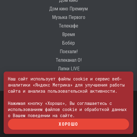
Дом кино
Дом кино Премиум
Музыка Первого
Телекафе
Время
Бобёр
Поехали!
Телеканал О!
Лапки LIVE
Наш сайт использует файлы cookie и сервис веб-
аналитики «Яндекс Метрика» для улучшения работы
сайта и анализа пользовательской активности.
Свидетельство о регистрации Средства массовой информации: ЭЛ
№ ФС 77 - 74600
Нажимая кнопку «Хорошо», Вы соглашаетесь с
© 2000—2026. Редакция телеканала «ПОБЕДА». Все права на любые
использованием файлов cookie и обработкой данных
материалы, опубликованные на сайте, защищены. Любое
о Вашем поведении на сайте.
использование материалов возможно только с согласия Редакции
ХОРОШО
телеканала.
Политика в отношении обработки персональных данных