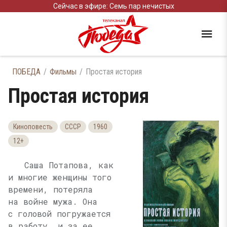
Сейчас в эфире: Семь пар нечистых
ПОБЕДА
Фильмы
Простая история
Простая история
Киноповесть
СССР
1960
12+
Саша Потапова, как
и многие женщины того
времени, потеряла
на войне мужа. Она
с головой погружается
в работу, и за ее