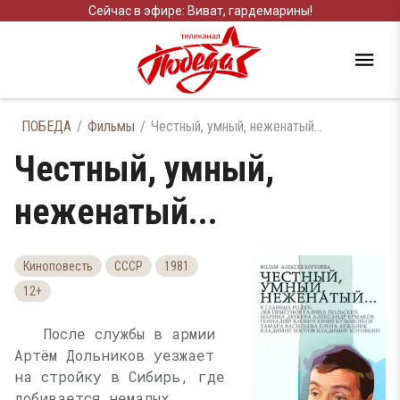
Сейчас в эфире: Виват, гардемарины!
ПОБЕДА
Фильмы
Честный, умный, неженатый...
Честный, умный,
неженатый...
Киноповесть
СССР
1981
12+
После службы в армии
Артём Дольников уезжает
на стройку в Сибирь, где
добивается немалых