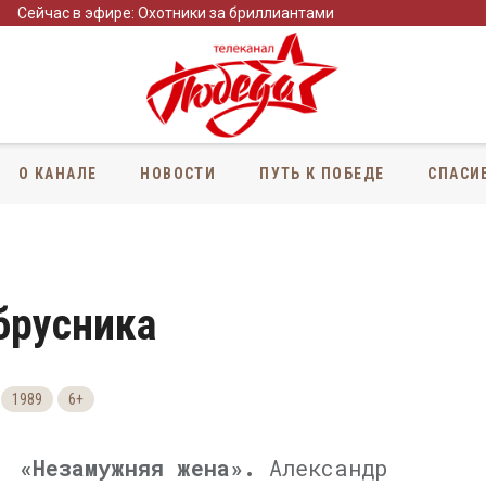
Сейчас в эфире: Охотники за бриллиантами
О КАНАЛЕ
НОВОСТИ
ПУТЬ К ПОБЕДЕ
СПАСИ
брусника
1989
6+
я,
«Незамужняя жена».
Александр