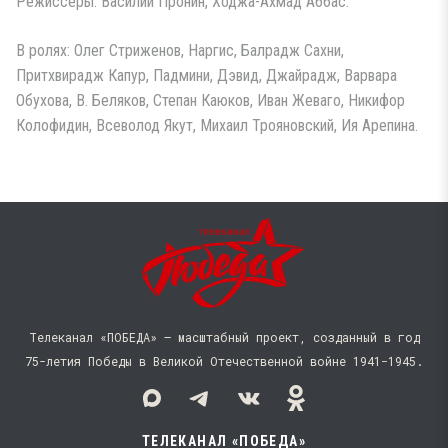
Режиссеры: Василий Пронин, Ходжа-Ахмад Аббас.
В ролях: Олег Стриженов, Наргис, Балрадж Сахни,
Притхвирадж Капур, Падмини, Дэвид, Джайрадж, Варвара
Обухова, В. Беляков, Степан Каюков, Иван Жеваго, Никифор
Колофидин, Всеволод Якут, Михаил Трояновский, Ия Арепина.
Телеканал «ПОБЕДА» — масштабный проект, созданный в год
75-летия Победы в Великой Отечественной войне 1941−1945.
ТЕЛЕКАНАЛ «ПОБЕДА»