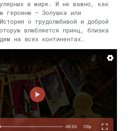
улярных в мире. И не важно, как
ю героиню — Золушка или
История о трудолюбивой и доброй
оторую влюбляется принц, близка
дям на всех континентах.