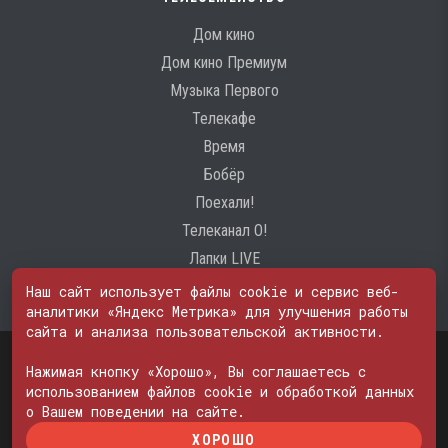
Дом кино
Дом кино Премиум
Музыка Первого
Телекафе
Время
Бобёр
Поехали!
Телеканал О!
Лапки LIVE
Наш сайт использует файлы cookie и сервис веб-
аналитики «Яндекс Метрика» для улучшения работы
сайта и анализа пользовательской активности.
Свидетельство о регистрации Средства массовой информации: ЭЛ
№ ФС 77 - 74600
Нажимая кнопку «Хорошо», Вы соглашаетесь с
© 2000—2026. Редакция телеканала «ПОБЕДА». Все права на любые
использованием файлов cookie и обработкой данных
материалы, опубликованные на сайте, защищены. Любое
о Вашем поведении на сайте.
использование материалов возможно только с согласия Редакции
ХОРОШО
телеканала.