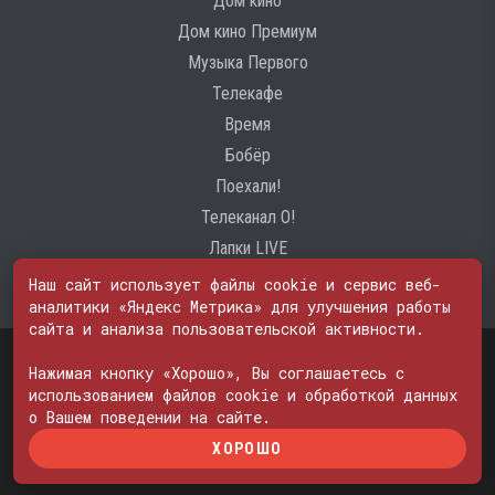
Дом кино
Дом кино Премиум
Музыка Первого
Телекафе
Время
Бобёр
Поехали!
Телеканал О!
Лапки LIVE
Наш сайт использует файлы cookie и сервис веб-
аналитики «Яндекс Метрика» для улучшения работы
сайта и анализа пользовательской активности.
Свидетельство о регистрации Средства массовой информации: ЭЛ
№ ФС 77 - 74600
Нажимая кнопку «Хорошо», Вы соглашаетесь с
© 2000—2026. Редакция телеканала «ПОБЕДА». Все права на любые
использованием файлов cookie и обработкой данных
материалы, опубликованные на сайте, защищены. Любое
о Вашем поведении на сайте.
использование материалов возможно только с согласия Редакции
ХОРОШО
телеканала.
Политика в отношении обработки персональных данных