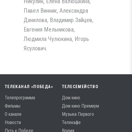
Никулин, Елена Валюшкина,
Павел Винник, Александра
Данилова, Владимир Зайцев,
Евгения Мельникова,
Людмила Чулюкина, Игорь
Ясулович.
ТЕЛЕКАНАЛ «ПОБЕДА»
ТЕЛЕСЕМЕЙСТВО
Телепрограмма
Дом кино
Фильмы
Дом кино Премиум
О канале
Музыка Первого
Новости
Телекафе
Путь к Победе
Время