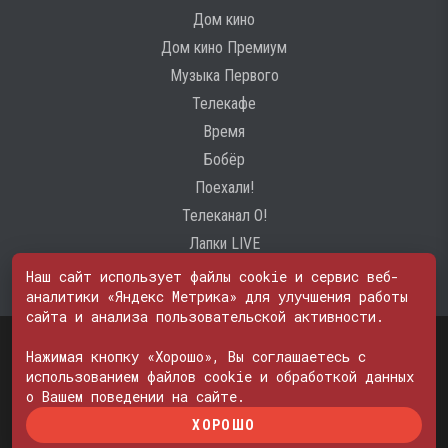
Дом кино
Дом кино Премиум
Музыка Первого
Телекафе
Время
Бобёр
Поехали!
Телеканал О!
Лапки LIVE
Наш сайт использует файлы cookie и сервис веб-
аналитики «Яндекс Метрика» для улучшения работы
сайта и анализа пользовательской активности.
Свидетельство о регистрации Средства массовой информации: ЭЛ
№ ФС 77 - 74600
Нажимая кнопку «Хорошо», Вы соглашаетесь с
© 2000—2026. Редакция телеканала «ПОБЕДА». Все права на любые
использованием файлов cookie и обработкой данных
материалы, опубликованные на сайте, защищены. Любое
о Вашем поведении на сайте.
использование материалов возможно только с согласия Редакции
ХОРОШО
телеканала.