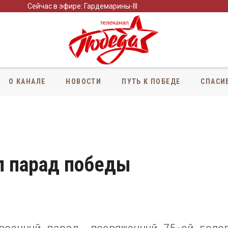
Сейчас в эфире: Гардемарины-III
О КАНАЛЕ
НОВОСТИ
ПУТЬ К ПОБЕДЕ
СПАСИ
л парад победы
военный парад, посвященный 75-ой годо