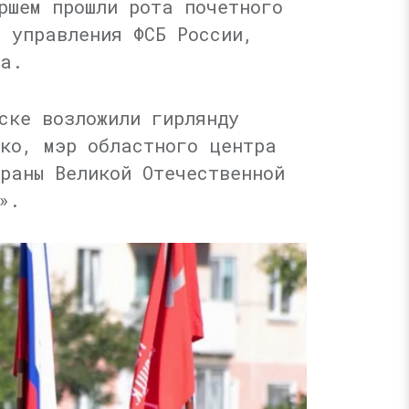
ршем прошли рота почетного
о управления ФСБ России,
ia.
ске возложили гирлянду
нко, мэр областного центра
раны Великой Отечественной
».