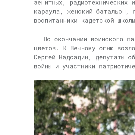
зенитных, радиотехнических 
караула, женский батальон, 
воспитанники кадетской школ
По окончании воинского па
цветов. К Вечному огню возл
Сергей Надсадин, депутаты о
войны и участники патриотич