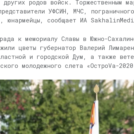
и других родов войск. Торжественным ма
представители УФСИН, МЧС, пограничног
ы, юнармейцы, сообщает ИА SakhalinMed
рада к мемориалу Славы в Южно-Сахалин
ожили цветы губернатор Валерий Лимаре
бластной и городской Дум, а также вете
еского молодежного слета «ОстроVа-2020