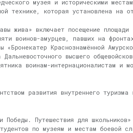
едческого музея и историческими места
ной технике, которая установлена на о
авы жива» включает посещение площади 
мяти воинов-амурцев, павших на фронта
вы «Бронекатер Краснознамённой Амурско
а Дальневосточного высшего общевойсков
мятника воинам-интернационалистам и м
нтством развития внутреннего туризма 
и Победы. Путешествия для школьников»
студентов по музеям и местам боевой сл