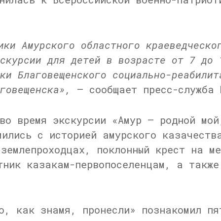
ики Амурского областного краеведческо
кскурсии для детей в возрасте от 7 до 
ки Благовещенского социально-реабилит
аговещенска»,
— сообщает пресс-служба 
во время экскурсии «Амур — родной мой
мились с историей амурского казачеств
 землепроходцах, поклонный крест на м
тник казакам-первопоселенцам, а также
о, как знамя, пронесли» познакомил пя