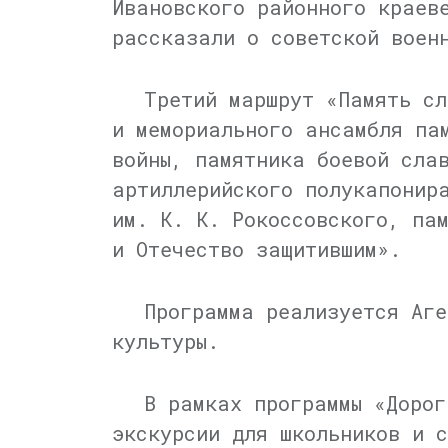
Ивановского районного краев
рассказали о советской воен
Третий маршрут «Память сл
и мемориального ансамбля па
войны, памятника боевой сла
артиллерийского полукапонир
им.
К. К. Рокоссовского
, па
и Отечество защитившим».
Программа реализуется Аге
культуры.
В рамках программы «Дорог
экскурсии для школьников и 