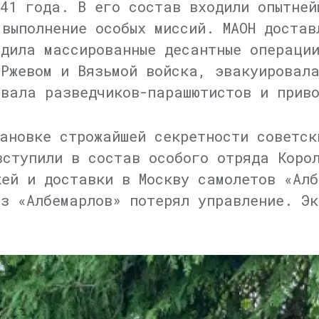
941 года. В его состав входили опытней
 выполнение особых миссий. МАОН достав
одила массированные десантные операци
 Ржевом и Вязьмой войска, эвакуировала
ывала разведчиков-парашютистов и прив
ановке строжайшей секретности советск
вступили в состав особого отряда Корол
жей и доставки в Москву самолетов «Алб
из «Албемарлов» потерял управление. Эк