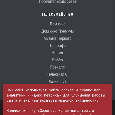
Попечительский совет
ТЕЛЕСЕМЕЙСТВО
Дом кино
Дом кино Премиум
Музыка Первого
Телекафе
Время
Бобёр
Поехали!
Телеканал О!
Лапки LIVE
Наш сайт использует файлы cookie и сервис веб-
аналитики «Яндекс Метрика» для улучшения работы
сайта и анализа пользовательской активности.
Свидетельство о регистрации Средства массовой информации: ЭЛ
№ ФС 77 - 74600
Нажимая кнопку «Хорошо», Вы соглашаетесь с
© 2000—2026. Редакция телеканала «ПОБЕДА». Все права на любые