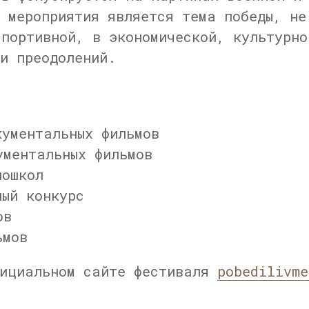
м мероприятия является тема победы, не
спортивной, в экономической, культурно
и преодолений.
кументальных фильмов
ументальных фильмов
ношкол
ный конкурс
ов
ьмов
фициальном сайте фестиваля
pobedilivme