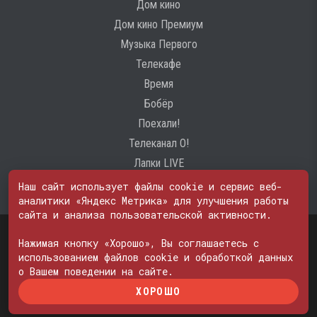
Дом кино
Дом кино Премиум
Музыка Первого
Телекафе
Время
Бобёр
Поехали!
Телеканал О!
Лапки LIVE
Наш сайт использует файлы cookie и сервис веб-
аналитики «Яндекс Метрика» для улучшения работы
сайта и анализа пользовательской активности.
Свидетельство о регистрации Средства массовой информации: ЭЛ
Нажимая кнопку «Хорошо», Вы соглашаетесь с
№ ФС 77 - 74600
© 2000—2026. Редакция телеканала «ПОБЕДА». Все права на любые
использованием файлов cookie и обработкой данных
материалы, опубликованные на сайте, защищены. Любое
о Вашем поведении на сайте.
использование материалов возможно только с согласия Редакции
ХОРОШО
телеканала.
Политика в отношении обработки персональных данных