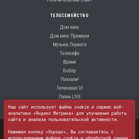
ТЕЛЕСЕМЕЙСТВО
Дом кино
Дом кино Премиум
Музыка Первого
Телекафе
Время
Бобёр
Поехали!
Телеканал О!
Лапки LIVE
Наш сайт использует файлы cookie и сервис веб-
аналитики «Яндекс Метрика» для улучшения работы
сайта и анализа пользовательской активности.
Свидетельство о регистрации Средства массовой информации: ЭЛ
Нажимая кнопку «Хорошо», Вы соглашаетесь с
№ ФС 77 - 74600
© 2000—2026. Редакция телеканала «ПОБЕДА». Все права на любые
использованием файлов cookie и обработкой данных