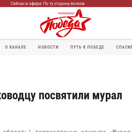
Сейчас в эфире: По ту сторону волков
О КАНАЛЕ
НОВОСТИ
ПУТЬ К ПОБЕДЕ
СПАСИ
водцу посвятили мурал
 область) торжественно открыли «Мурал