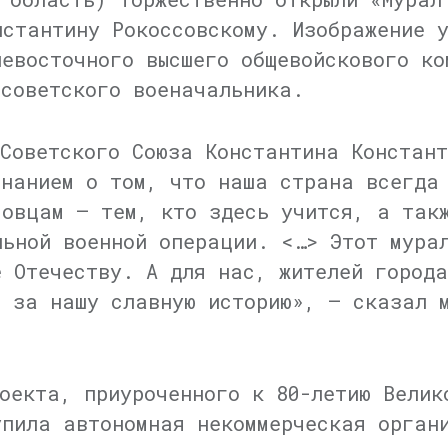
нстантину Рокоссовскому. Изображение 
невосточного высшего общевойскового ко
 советского военачальника.
Советского Союза Константина Констант
инанием о том, что наша страна всегда
совцам — тем, кто здесь учится, а так
льной военной операции. <…> Этот мура
е Отечеству. А для нас, жителей города
и за нашу славную историю», — сказал 
оекта, приуроченного к 80-летию Велик
упила автономная некоммерческая орган