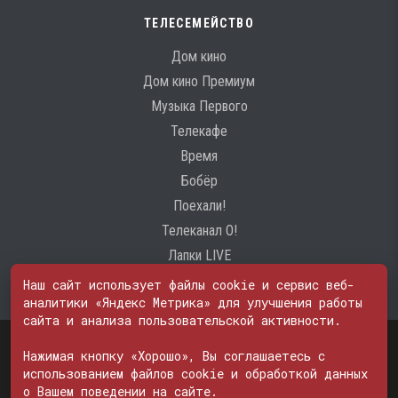
ТЕЛЕСЕМЕЙСТВО
Дом кино
Дом кино Премиум
Музыка Первого
Телекафе
Время
Бобёр
Поехали!
Телеканал О!
Лапки LIVE
Наш сайт использует файлы cookie и сервис веб-
аналитики «Яндекс Метрика» для улучшения работы
сайта и анализа пользовательской активности.
Свидетельство о регистрации Средства массовой информации: ЭЛ
Нажимая кнопку «Хорошо», Вы соглашаетесь с
№ ФС 77 - 74600
© 2000—2026. Редакция телеканала «ПОБЕДА». Все права на любые
использованием файлов cookie и обработкой данных
материалы, опубликованные на сайте, защищены. Любое
о Вашем поведении на сайте.