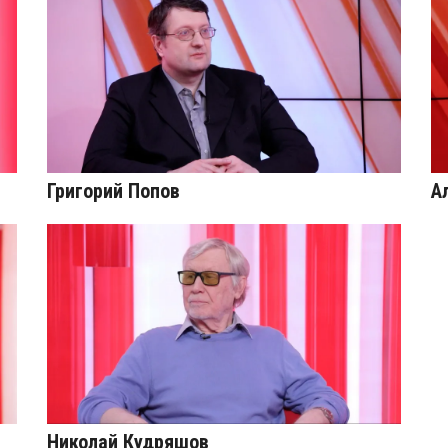
Григорий Попов
А
Николай Кудряшов