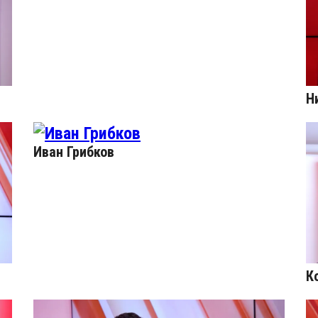
Н
Иван Грибков
К