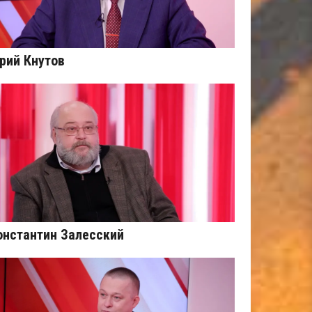
рий Кнутов
онстантин Залесский