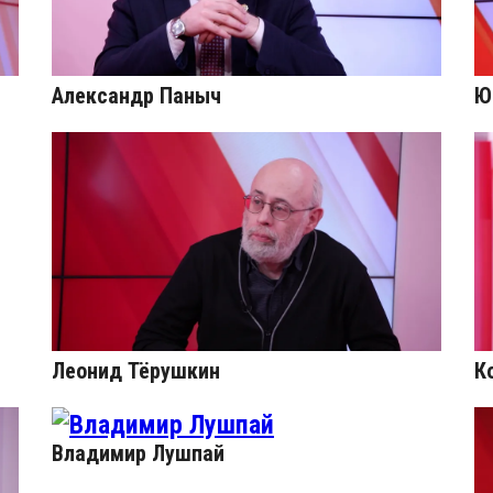
Александр Паныч
Ю
Леонид Тёрушкин
К
Владимир Лушпай