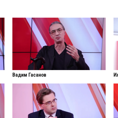
Вадим Гасанов
И