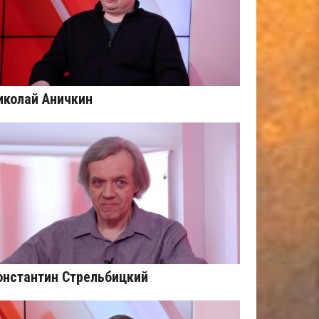
иколай Аничкин
онстантин Стрельбицкий