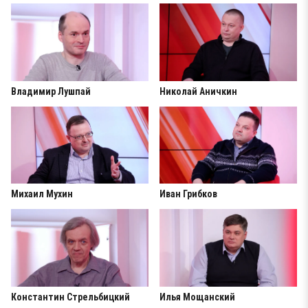
Владимир Лушпай
Николай Аничкин
Михаил Мухин
Иван Грибков
Константин Стрельбицкий
Илья Мощанский