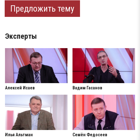
Предложить тему
Эксперты
Алексей Исаев
Вадим Гасанов
Илья Альтман
Семён Федосеев