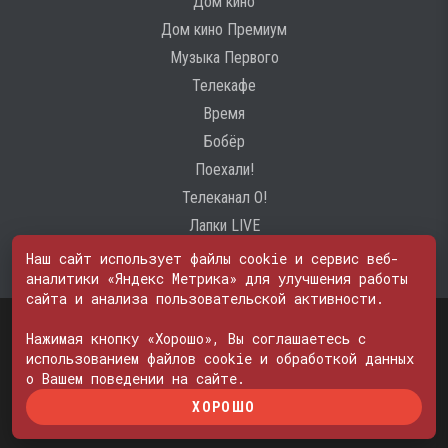
Дом кино
Дом кино Премиум
Музыка Первого
Телекафе
Время
Бобёр
Поехали!
Телеканал О!
Лапки LIVE
Наш сайт использует файлы cookie и сервис веб-
аналитики «Яндекс Метрика» для улучшения работы
сайта и анализа пользовательской активности.
Свидетельство о регистрации Средства массовой информации: ЭЛ
№ ФС 77 - 74600
Нажимая кнопку «Хорошо», Вы соглашаетесь с
© 2000—2026. Редакция телеканала «ПОБЕДА». Все права на любые
использованием файлов cookie и обработкой данных
материалы, опубликованные на сайте, защищены. Любое
о Вашем поведении на сайте.
использование материалов возможно только с согласия Редакции
ХОРОШО
телеканала.
Политика в отношении обработки персональных данных