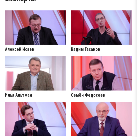
Алексей Исаев
Вадим Гасанов
Илья Альтман
Семён Федосеев