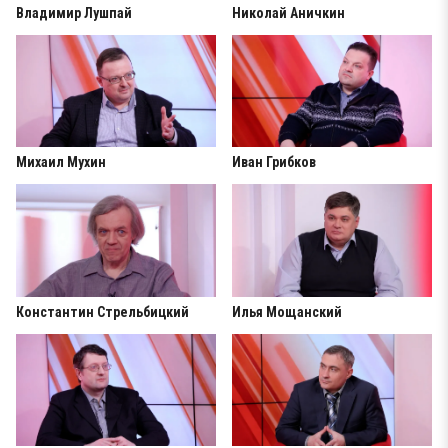
Владимир Лушпай
Николай Аничкин
Михаил Мухин
Иван Грибков
Константин Стрельбицкий
Илья Мощанский