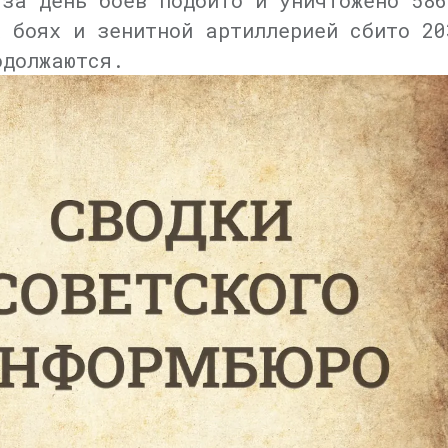
 за день боёв подбито и уничтожено 586
х боях и зенитной артиллерией сбито 20
одолжаются.