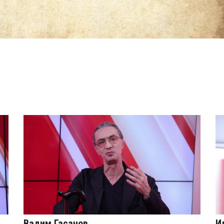
Вадим Гасанов
И