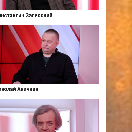
онстантин Залесский
иколай Аничкин