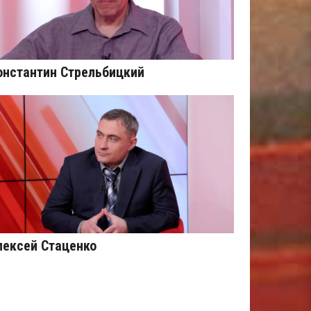
онстантин Стрельбицкий
лексей Стаценко