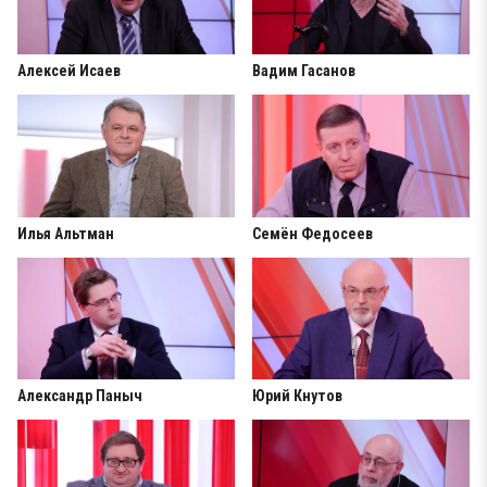
Алексей Исаев
Вадим Гасанов
Илья Альтман
Семён Федосеев
Александр Паныч
Юрий Кнутов