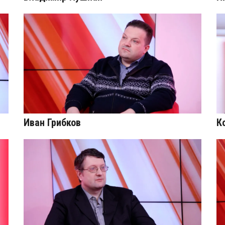
Иван Грибков
К