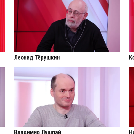
Леонид Тёрушкин
К
Владимир Лушпай
Н