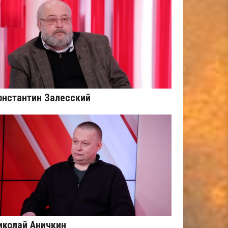
онстантин Залесский
иколай Аничкин