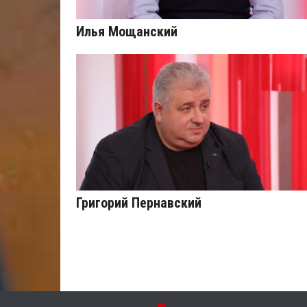
Илья Мощанский
Григорий Пернавский