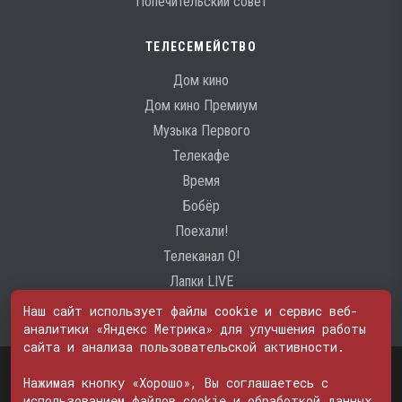
Попечительский совет
ТЕЛЕСЕМЕЙСТВО
Дом кино
Дом кино Премиум
Музыка Первого
Телекафе
Время
Бобёр
Поехали!
Телеканал О!
Лапки LIVE
Наш сайт использует файлы cookie и сервис веб-
аналитики «Яндекс Метрика» для улучшения работы
сайта и анализа пользовательской активности.
Свидетельство о регистрации Средства массовой информации: ЭЛ
№ ФС 77 - 74600
Нажимая кнопку «Хорошо», Вы соглашаетесь с
© 2000—2026. Редакция телеканала «ПОБЕДА». Все права на любые
использованием файлов cookie и обработкой данных