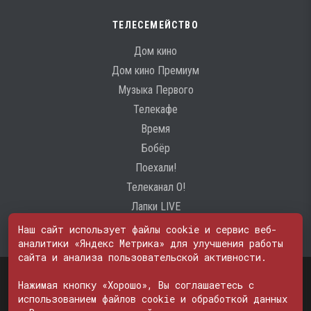
ТЕЛЕСЕМЕЙСТВО
Дом кино
Дом кино Премиум
Музыка Первого
Телекафе
Время
Бобёр
Поехали!
Телеканал О!
Лапки LIVE
Наш сайт использует файлы cookie и сервис веб-
аналитики «Яндекс Метрика» для улучшения работы
сайта и анализа пользовательской активности.
Свидетельство о регистрации Средства массовой информации: ЭЛ
№ ФС 77 - 74600
Нажимая кнопку «Хорошо», Вы соглашаетесь с
© 2000—2026. Редакция телеканала «ПОБЕДА». Все права на любые
использованием файлов cookie и обработкой данных
материалы, опубликованные на сайте, защищены. Любое