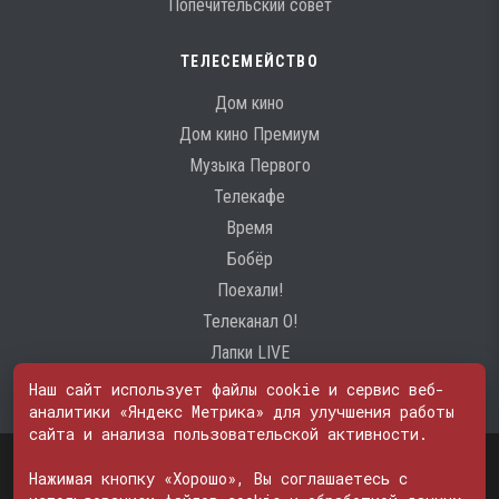
Попечительский совет
ТЕЛЕСЕМЕЙСТВО
Дом кино
Дом кино Премиум
Музыка Первого
Телекафе
Время
Бобёр
Поехали!
Телеканал О!
Лапки LIVE
Наш сайт использует файлы cookie и сервис веб-
аналитики «Яндекс Метрика» для улучшения работы
сайта и анализа пользовательской активности.
Свидетельство о регистрации Средства массовой информации: ЭЛ
№ ФС 77 - 74600
Нажимая кнопку «Хорошо», Вы соглашаетесь с
© 2000—2026. Редакция телеканала «ПОБЕДА». Все права на любые