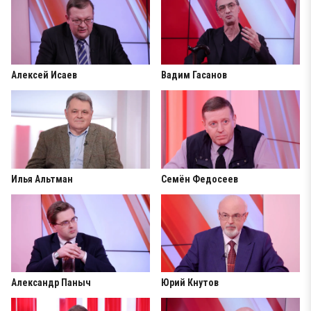
Алексей Исаев
Вадим Гасанов
Илья Альтман
Семён Федосеев
Александр Паныч
Юрий Кнутов