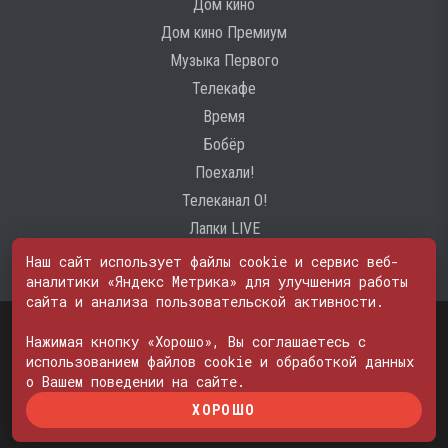
Дом кино
Дом кино Премиум
Музыка Первого
Телекафе
Время
Бобёр
Поехали!
Телеканал О!
Лапки LIVE
Наш сайт использует файлы cookie и сервис веб-
аналитики «Яндекс Метрика» для улучшения работы
сайта и анализа пользовательской активности.
Свидетельство о регистрации Средства массовой информации: ЭЛ
№ ФС 77 - 74600
Нажимая кнопку «Хорошо», Вы соглашаетесь с
© 2000—2026. Редакция телеканала «ПОБЕДА». Все права на любые
использованием файлов cookie и обработкой данных
материалы, опубликованные на сайте, защищены. Любое
о Вашем поведении на сайте.
использование материалов возможно только с согласия Редакции
ХОРОШО
телеканала.
Политика в отношении обработки персональных данных